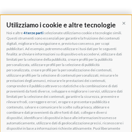
Utilizziamo i cookie e altre tecnologie
Cont
Noi e altre
4 terze parti
selezionate utilizziamo cookie e tecnologie simili.
Adeo Group S.r.l.
Questi strumenti sono essenziali per garantire la fruizione dei contenuti
digitali, migliorare la navigazione e, previo tuo consenso, per scopi
Via della Zarga, 50
pubblicitari. Ad esempio, potremmo utilizzare i tuoi dati per le seguenti
Lavis, 38015 TN, Italy
finalità: archiviare informazioni su dispositivo e/o accedervi, utilizzare dati
Tel: +39 0461 248211
limitati per la selezione della pubblicità, creare profili per la pubblicità
P.IVA: IT01262500224
personalizzata, utilizzare profili per la selezione di pubblicità
PEC: pec@pec.adeogroup.it
personalizzata, creare profili per la personalizzazione dei contenuti,
SDI: T04ZHR3
utilizzare profili per la selezione di contenuti personalizzati, misurare le
prestazioni degli annunci, misurare le prestazioni dei contenuti,
info@adeogroup.it
comprendere il pubblico attraverso statistiche o la combinazione di dati
Adeo ProAV
provenienti da fonti diverse, sviluppare e migliorare i servizi, utilizzare dati
limitati per la selezione dei contenuti, garantire la sicurezza, prevenire e
Adeo HomeAV
rilevare frodi, correggere errori, erogare e presentare pubblicità e
Adeo Screen
contenuto, salvare e comunicare le scelte sulla privacy, abbinare e
Screen Research
combinare dati provenienti da altre fonti di dati, collegare diversi
dispositivi, identificare i dispositivi in base alle informazioni trasmesse
automaticamente, utilizzare dati di geolocalizzazione precisi, riconoscere i
Adeum Cinema Suite
dispositivi in base a informazioni richieste attivamente. Puoi liberamente