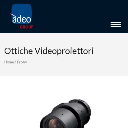
Toggle 
Ottiche Videoproiettori
Home
/
ProAV