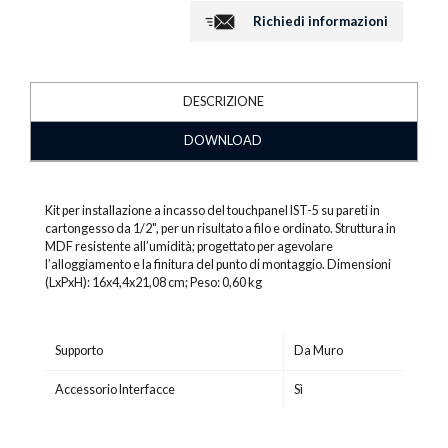
Richiedi informazioni
DESCRIZIONE
DOWNLOAD
Kit per installazione a incasso del touchpanel IST-5 su pareti in
cartongesso da 1/2", per un risultato a filo e ordinato. Struttura in
MDF resistente all’umidità; progettato per agevolare
l’alloggiamento e la finitura del punto di montaggio. Dimensioni
(LxPxH): 16x4,4x21,08 cm; Peso: 0,60 kg
Supporto
Da Muro
Accessorio Interfacce
Sì