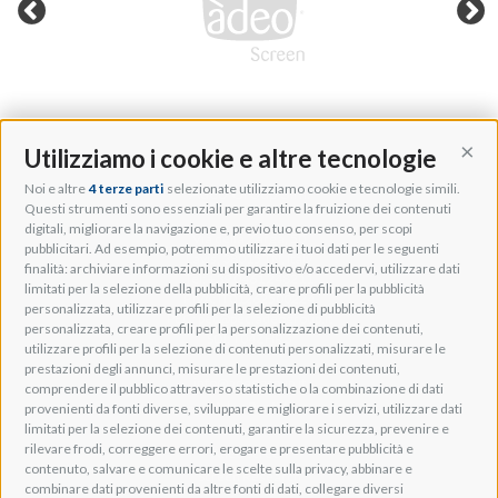
Utilizziamo i cookie e altre tecnologie
Cont
Noi e altre
4 terze parti
selezionate utilizziamo cookie e tecnologie simili.
Adeo Group S.r.l.
Questi strumenti sono essenziali per garantire la fruizione dei contenuti
digitali, migliorare la navigazione e, previo tuo consenso, per scopi
Via della Zarga, 50
pubblicitari. Ad esempio, potremmo utilizzare i tuoi dati per le seguenti
Lavis, 38015 TN, Italy
finalità: archiviare informazioni su dispositivo e/o accedervi, utilizzare dati
Tel: +39 0461 248211
limitati per la selezione della pubblicità, creare profili per la pubblicità
P.IVA: IT01262500224
personalizzata, utilizzare profili per la selezione di pubblicità
PEC: pec@pec.adeogroup.it
personalizzata, creare profili per la personalizzazione dei contenuti,
SDI: T04ZHR3
utilizzare profili per la selezione di contenuti personalizzati, misurare le
prestazioni degli annunci, misurare le prestazioni dei contenuti,
info@adeogroup.it
comprendere il pubblico attraverso statistiche o la combinazione di dati
Adeo ProAV
provenienti da fonti diverse, sviluppare e migliorare i servizi, utilizzare dati
limitati per la selezione dei contenuti, garantire la sicurezza, prevenire e
Adeo HomeAV
rilevare frodi, correggere errori, erogare e presentare pubblicità e
Adeo Screen
contenuto, salvare e comunicare le scelte sulla privacy, abbinare e
Screen Research
combinare dati provenienti da altre fonti di dati, collegare diversi