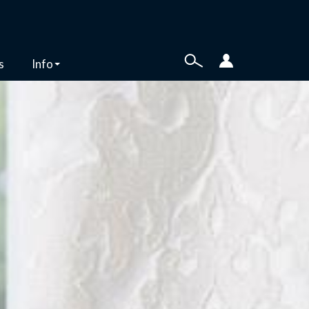
s
Info