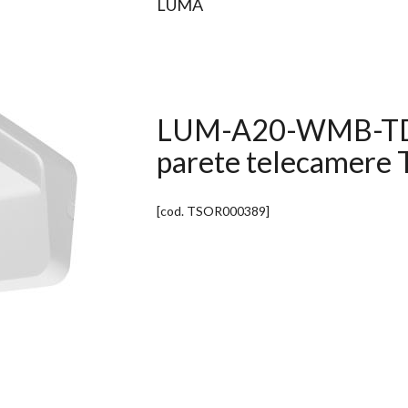
LUMA
LUM-A20-WMB-TDW 
parete telecamere 
[cod.
TSOR000389
]