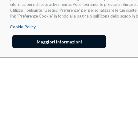
informazioni richieste attivamente. Puoi liberamente prestare, rifiutare o
Utilizza il pulsante "Gestisci Preferenze" per personalizzare le tue scel
link "Preferenze Cookie" in fondo alla pagina o sull'icona dello scudo in b
Cookie Policy
Maggiori informazioni
Adeo Group S.r.l.