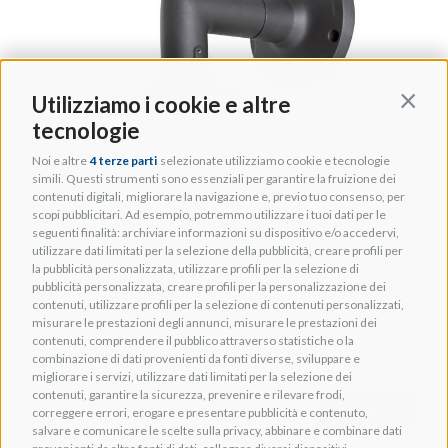
Utilizziamo i cookie e altre
Contin
tecnologie
Noi e altre
4 terze parti
selezionate utilizziamo cookie e tecnologie
simili. Questi strumenti sono essenziali per garantire la fruizione dei
contenuti digitali, migliorare la navigazione e, previo tuo consenso, per
scopi pubblicitari. Ad esempio, potremmo utilizzare i tuoi dati per le
seguenti finalità: archiviare informazioni su dispositivo e/o accedervi,
LUMA LUM-A20-WMB-VF-TDB Staffa
utilizzare dati limitati per la selezione della pubblicità, creare profili per
la pubblicità personalizzata, utilizzare profili per la selezione di
angolare a parete telecamere Varifocal
pubblicità personalizzata, creare profili per la personalizzazione dei
contenuti, utilizzare profili per la selezione di contenuti personalizzati,
Turret o Dome nero
misurare le prestazioni degli annunci, misurare le prestazioni dei
contenuti, comprendere il pubblico attraverso statistiche o la
Cod. TSOR000371
combinazione di dati provenienti da fonti diverse, sviluppare e
migliorare i servizi, utilizzare dati limitati per la selezione dei
contenuti, garantire la sicurezza, prevenire e rilevare frodi,
+ INFO
correggere errori, erogare e presentare pubblicità e contenuto,
salvare e comunicare le scelte sulla privacy, abbinare e combinare dati