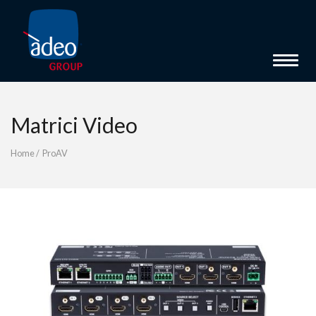
Toggle 
Matrici Video
Home
/
ProAV