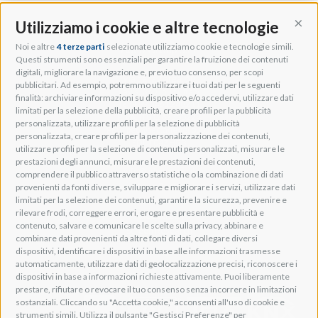
Utilizziamo i cookie e altre tecnologie
Cont
Noi e altre
4 terze parti
selezionate utilizziamo cookie e tecnologie simili.
Adeo Group S.r.l.
Questi strumenti sono essenziali per garantire la fruizione dei contenuti
digitali, migliorare la navigazione e, previo tuo consenso, per scopi
Via della Zarga, 50
pubblicitari. Ad esempio, potremmo utilizzare i tuoi dati per le seguenti
Lavis, 38015 TN, Italy
finalità: archiviare informazioni su dispositivo e/o accedervi, utilizzare dati
Tel: +39 0461 248211
limitati per la selezione della pubblicità, creare profili per la pubblicità
P.IVA: IT01262500224
personalizzata, utilizzare profili per la selezione di pubblicità
PEC: pec@pec.adeogroup.it
personalizzata, creare profili per la personalizzazione dei contenuti,
SDI: T04ZHR3
utilizzare profili per la selezione di contenuti personalizzati, misurare le
prestazioni degli annunci, misurare le prestazioni dei contenuti,
info@adeogroup.it
comprendere il pubblico attraverso statistiche o la combinazione di dati
Adeo ProAV
provenienti da fonti diverse, sviluppare e migliorare i servizi, utilizzare dati
limitati per la selezione dei contenuti, garantire la sicurezza, prevenire e
Adeo HomeAV
rilevare frodi, correggere errori, erogare e presentare pubblicità e
Adeo Screen
contenuto, salvare e comunicare le scelte sulla privacy, abbinare e
Screen Research
combinare dati provenienti da altre fonti di dati, collegare diversi
dispositivi, identificare i dispositivi in base alle informazioni trasmesse
automaticamente, utilizzare dati di geolocalizzazione precisi, riconoscere i
Adeum Cinema Suite
dispositivi in base a informazioni richieste attivamente. Puoi liberamente
prestare, rifiutare o revocare il tuo consenso senza incorrere in limitazioni
sostanziali. Cliccando su "Accetta cookie," acconsenti all'uso di cookie e
strumenti simili. Utilizza il pulsante "Gestisci Preferenze" per