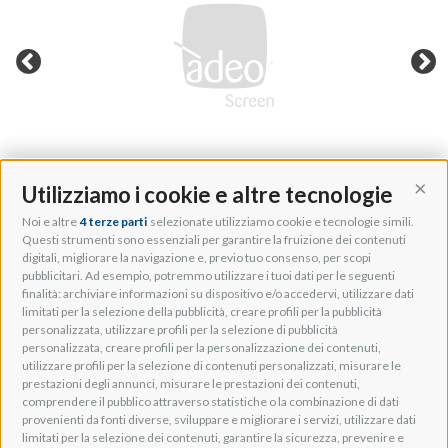
Utilizziamo i cookie e altre tecnologie
Cont
Noi e altre
4 terze parti
selezionate utilizziamo cookie e tecnologie simili.
Adeo Group S.r.l.
Questi strumenti sono essenziali per garantire la fruizione dei contenuti
digitali, migliorare la navigazione e, previo tuo consenso, per scopi
Via della Zarga, 50
pubblicitari. Ad esempio, potremmo utilizzare i tuoi dati per le seguenti
Lavis, 38015 TN, Italy
finalità: archiviare informazioni su dispositivo e/o accedervi, utilizzare dati
Tel: +39 0461 248211
limitati per la selezione della pubblicità, creare profili per la pubblicità
P.IVA: IT01262500224
personalizzata, utilizzare profili per la selezione di pubblicità
PEC: pec@pec.adeogroup.it
personalizzata, creare profili per la personalizzazione dei contenuti,
SDI: T04ZHR3
utilizzare profili per la selezione di contenuti personalizzati, misurare le
prestazioni degli annunci, misurare le prestazioni dei contenuti,
info@adeogroup.it
comprendere il pubblico attraverso statistiche o la combinazione di dati
Adeo ProAV
provenienti da fonti diverse, sviluppare e migliorare i servizi, utilizzare dati
limitati per la selezione dei contenuti, garantire la sicurezza, prevenire e
Adeo HomeAV