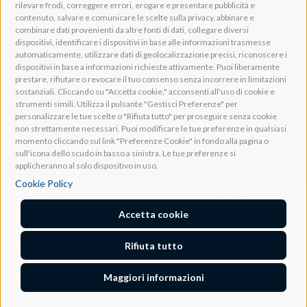
rilevare frodi, correggere errori, erogare e presentare pubblicità e
Adeo Screen
contenuto, salvare e comunicare le scelte sulla privacy, abbinare e
Screen Research
combinare dati provenienti da altre fonti di dati, collegare diversi
dispositivi, identificare i dispositivi in base alle informazioni trasmesse
automaticamente, utilizzare dati di geolocalizzazione precisi, riconoscere i
Adeum Cinema Suite
dispositivi in base a informazioni richieste attivamente. Puoi liberamente
prestare, rifiutare o revocare il tuo consenso senza incorrere in limitazioni
sostanziali. Cliccando su "Accetta cookie," acconsenti all'uso di cookie e
strumenti simili. Utilizza il pulsante "Gestisci Preferenze" per
personalizzare le tue scelte o "Rifiuta tutto" per proseguire senza cookie
non strettamente necessari. Puoi modificare le tue preferenze in qualsiasi
momento cliccando sul link "Preferenze Cookie" in fondo alla pagina o
sull'icona dello scudo in basso a sinistra. Le tue preferenze si
applicheranno al solo dispositivo in uso.
Cookie Policy
Società soggetta all'attività di controllo e coordinamento ai sensi dell'art. 2497-bis co.
1 Codice Civile da parte di "DGM s.r.l." con sede legale in Lavis (TN), Via della Zarga
Accetta cookie
n. 50, capitale sociale Euro 10.200, C.F. e iscrizione al R.I. di Trento n. 01993790227
Rifiuta tutto
Copyright © 2019 Adeo Group Srl. Powered By
BlupixelIT
Maggiori informazioni