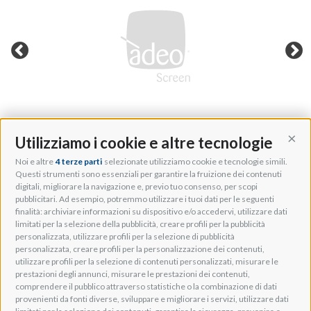
Utilizziamo i cookie e altre tecnologie
Cont
Noi e altre
4 terze parti
selezionate utilizziamo cookie e tecnologie simili.
Adeo Group S.r.l.
Questi strumenti sono essenziali per garantire la fruizione dei contenuti
digitali, migliorare la navigazione e, previo tuo consenso, per scopi
Via della Zarga, 50
pubblicitari. Ad esempio, potremmo utilizzare i tuoi dati per le seguenti
Lavis, 38015 TN, Italy
finalità: archiviare informazioni su dispositivo e/o accedervi, utilizzare dati
Tel: +39 0461 248211
limitati per la selezione della pubblicità, creare profili per la pubblicità
P.IVA: IT01262500224
personalizzata, utilizzare profili per la selezione di pubblicità
PEC: pec@pec.adeogroup.it
personalizzata, creare profili per la personalizzazione dei contenuti,
SDI: T04ZHR3
utilizzare profili per la selezione di contenuti personalizzati, misurare le
prestazioni degli annunci, misurare le prestazioni dei contenuti,
info@adeogroup.it
comprendere il pubblico attraverso statistiche o la combinazione di dati
Adeo ProAV
provenienti da fonti diverse, sviluppare e migliorare i servizi, utilizzare dati