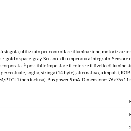
à singola, utilizzato per controllare illuminazione, motorizzazion
e-gold o space-gray. Sensore di temperatura integrato. Sensore d
orporata. È possibile impostare il colore e il livello di luminosit
, percentuale, soglia, stringa (14 byte), alternativo, a impulsi, 
ne M/PTCI.1 (non inclusa). Bus power 9 mA. Dimensione: 76x76x11 