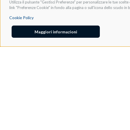
Utilizza il pulsante "Gestisci Preferenze" per personalizzare le tue scel
link "Preferenze Cookie" in fondo alla pagina o sull'icona dello scudo in b
Cookie Policy
Maggiori informazioni
Adeo Group S.r.l.
Via della Zarga, 50
Lavis, 38015 TN, Italy