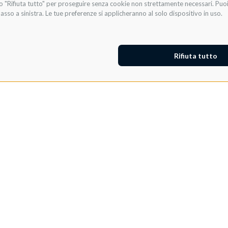
te o "Rifiuta tutto" per proseguire senza cookie non strettamente necessari. Pu
asso a sinistra. Le tue preferenze si applicheranno al solo dispositivo in uso.
Rifiuta tutto
Adeo ProAV
Adeo HomeAV