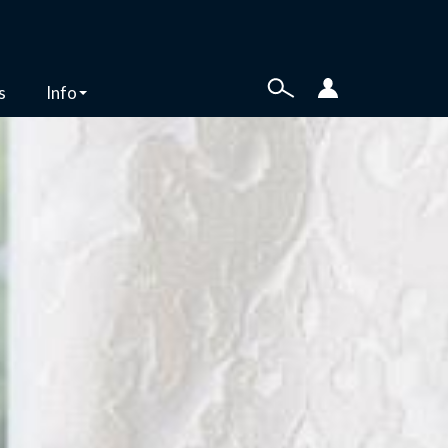
s
Info