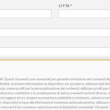
CITTÀ
*
li. Questi strumenti sono essenziali per garantire la fruizione dei contenuti di
nalità: archiviare informazioni su dispositivo e/o accedervi, utilizzare dati limit
zata, creare profili per la personalizzazione dei contenuti, utilizzare profili per
raverso statistiche o la combinazione di dati provenienti da fonti diverse, svilu
i, correggere errori, erogare e presentare pubblicità e contenuto, salvare e co
are i dispositivi in base alle informazioni trasmesse automaticamente, utilizzare 
 revocare il tuo consenso senza incorrere in limitazioni sostanziali. Cliccando s