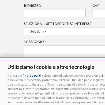
INDIRIZZO
*
CAP
SELEZIONA IL SETTORE DI TUO INTERESSE:
*
MESSAGGIO
*
Utilizziamo i cookie e altre tecnologie
Noi e altre
4 terze parti
selezionate utilizziamo cookie e tecnologie simi
pubblicitari. Ad esempio, potremmo utilizzare i tuoi dati per le seguenti fi
* ACCETTO LA
PRIVACY POLICY
.
personalizzata, utilizzare profili per la selezione di pubblicità personaliz
annunci, misurare le prestazioni dei contenuti, comprendere il pubblico att
selezione dei contenuti, garantire la sicurezza, prevenire e rilevare frod
provenienti da altre fonti di dati, collegare diversi dispositivi, identific
informazioni richieste attivamente. Puoi liberamente prestare, rifiutare o