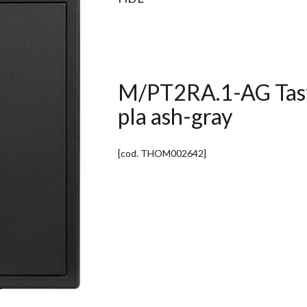
M/PT2RA.1-AG Tastie
pla ash-gray
[cod.
THOM002642
]