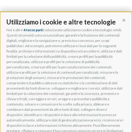
Utilizziamo i cookie e altre tecnologie
Cont
Noi e altre
4 terze parti
selezionate utilizziamo cookie e tecnologie simili.
Adeo Group S.r.l.
Questi strumenti sono essenziali per garantire la fruizione dei contenuti
digitali, migliorare la navigazione e, previo tuo consenso, per scopi
Via della Zarga, 50
pubblicitari. Ad esempio, potremmo utilizzare i tuoi dati per le seguenti
Lavis, 38015 TN, Italy
finalità: archiviare informazioni su dispositivo e/o accedervi, utilizzare dati
Tel: +39 0461 248211
limitati per la selezione della pubblicità, creare profili per la pubblicità
P.IVA: IT01262500224
personalizzata, utilizzare profili per la selezione di pubblicità
PEC: pec@pec.adeogroup.it
personalizzata, creare profili per la personalizzazione dei contenuti,
SDI: T04ZHR3
utilizzare profili per la selezione di contenuti personalizzati, misurare le
prestazioni degli annunci, misurare le prestazioni dei contenuti,
info@adeogroup.it
comprendere il pubblico attraverso statistiche o la combinazione di dati
Adeo ProAV
provenienti da fonti diverse, sviluppare e migliorare i servizi, utilizzare dati
limitati per la selezione dei contenuti, garantire la sicurezza, prevenire e
Adeo HomeAV
rilevare frodi, correggere errori, erogare e presentare pubblicità e
Adeo Screen
contenuto, salvare e comunicare le scelte sulla privacy, abbinare e
Screen Research
combinare dati provenienti da altre fonti di dati, collegare diversi
dispositivi, identificare i dispositivi in base alle informazioni trasmesse
automaticamente, utilizzare dati di geolocalizzazione precisi, riconoscere i
Adeum Cinema Suite
dispositivi in base a informazioni richieste attivamente. Puoi liberamente
prestare, rifiutare o revocare il tuo consenso senza incorrere in limitazioni