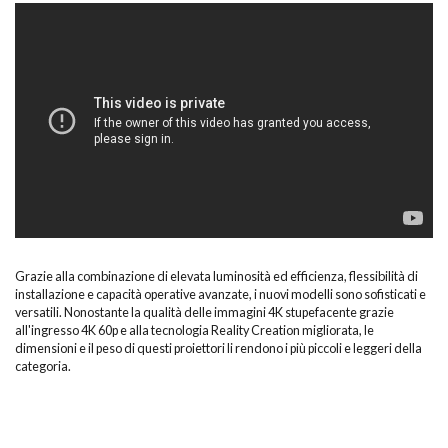
VPL-
FHZ85/FHZ80
(Feature
&
Benefit)
Grazie alla combinazione di elevata luminosità ed efficienza, flessibilità di
installazione e capacità operative avanzate, i nuovi modelli sono sofisticati e
versatili. Nonostante la qualità delle immagini 4K stupefacente grazie
all'ingresso 4K 60p e alla tecnologia Reality Creation migliorata, le
dimensioni e il peso di questi proiettori li rendono i più piccoli e leggeri della
categoria.