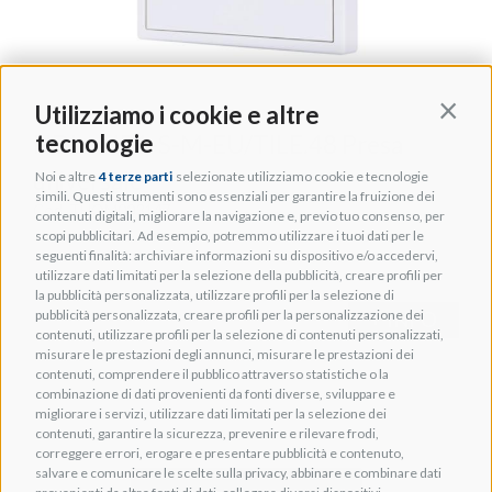
Utilizziamo i cookie e altre
Contin
tecnologie
HDL -MP1-S-M-EU/TILE.48 Presa
universale
Noi e altre
4 terze parti
selezionate utilizziamo cookie e tecnologie
simili. Questi strumenti sono essenziali per garantire la fruizione dei
Cod. THOM003147
contenuti digitali, migliorare la navigazione e, previo tuo consenso, per
scopi pubblicitari. Ad esempio, potremmo utilizzare i tuoi dati per le
seguenti finalità: archiviare informazioni su dispositivo e/o accedervi,
utilizzare dati limitati per la selezione della pubblicità, creare profili per
la pubblicità personalizzata, utilizzare profili per la selezione di
pubblicità personalizzata, creare profili per la personalizzazione dei
+ INFO
contenuti, utilizzare profili per la selezione di contenuti personalizzati,
misurare le prestazioni degli annunci, misurare le prestazioni dei
contenuti, comprendere il pubblico attraverso statistiche o la
combinazione di dati provenienti da fonti diverse, sviluppare e
migliorare i servizi, utilizzare dati limitati per la selezione dei
contenuti, garantire la sicurezza, prevenire e rilevare frodi,
correggere errori, erogare e presentare pubblicità e contenuto,
salvare e comunicare le scelte sulla privacy, abbinare e combinare dati