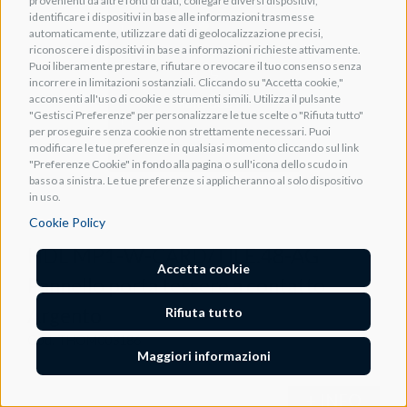
provenienti da altre fonti di dati, collegare diversi dispositivi,
identificare i dispositivi in base alle informazioni trasmesse
automaticamente, utilizzare dati di geolocalizzazione precisi,
riconoscere i dispositivi in base a informazioni richieste attivamente.
Puoi liberamente prestare, rifiutare o revocare il tuo consenso senza
incorrere in limitazioni sostanziali. Cliccando su "Accetta cookie,"
acconsenti all'uso di cookie e strumenti simili. Utilizza il pulsante
"Gestisci Preferenze" per personalizzare le tue scelte o "Rifiuta tutto"
per proseguire senza cookie non strettamente necessari. Puoi
modificare le tue preferenze in qualsiasi momento cliccando sul link
"Preferenze Cookie" in fondo alla pagina o sull'icona dello scudo in
basso a sinistra. Le tue preferenze si applicheranno al solo dispositivo
in uso.
Cookie Policy
HDL MP1-W-CARD/TILE.48-AG
Accetta cookie
Pannello porta tessere a contatto
Argento
Rifiuta tutto
Cod. THOM003186
Maggiori informazioni
+ INFO