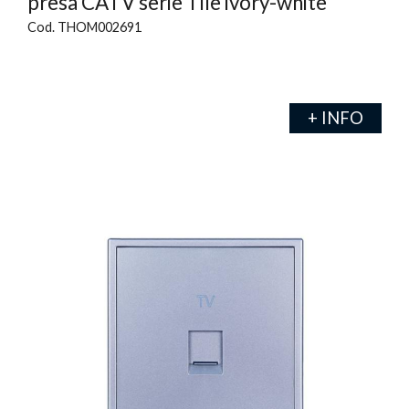
presa CATV serie Tile ivory-white
Cod. THOM002691
+ INFO