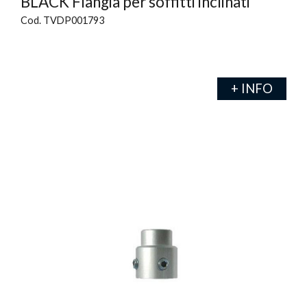
BLACK Flangia per soffitti inclinati
Cod. TVDP001793
+ INFO