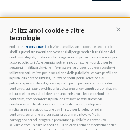
Utilizziamo i cookie e altre
Contin
tecnologie
Noi e altre
4 terze parti
selezionate utilizziamo cookie e tecnologie
simili. Questi strumenti sono essenziali per garantire la fruizione dei
contenuti digitali, migliorare la navigazione e, previo tuo consenso, per
scopi pubblicitari. Ad esempio, potremmo utilizzare i tuoi dati per le
seguenti finalità: archiviare informazioni su dispositivo e/o accedervi,
utilizzare dati limitati per la selezione della pubblicità, creare profili per
la pubblicità personalizzata, utilizzare profili per la selezione di
pubblicità personalizzata, creare profili per la personalizzazione dei
contenuti, utilizzare profili per la selezione di contenuti personalizzati,
misurare le prestazioni degli annunci, misurare le prestazioni dei
contenuti, comprendere il pubblico attraverso statistiche o la
combinazione di dati provenienti da fonti diverse, sviluppare e
migliorare i servizi, utilizzare dati limitati per la selezione dei
contenuti, garantire la sicurezza, prevenire e rilevare frodi,
correggere errori, erogare e presentare pubblicità e contenuto,
EUROMET 20910 K BRIDGE TRUSS
salvare e comunicare le scelte sulla privacy, abbinare e combinare dati