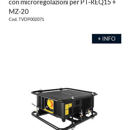
con microregolazioni per PT-REQ15 +
MZ-20
Cod. TVDP002071
+ INFO