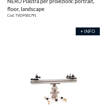
NERO Piastra per proiezioni: portrait,
floor, landscape
Cod. TVDP001791
+ INFO