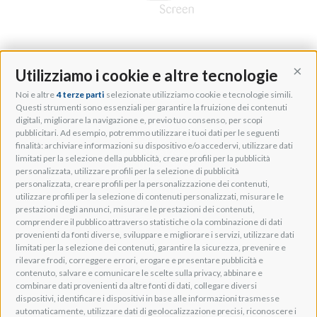
Utilizziamo i cookie e altre tecnologie
Cont
Noi e altre
4 terze parti
selezionate utilizziamo cookie e tecnologie simili.
Adeo Group S.r.l.
Questi strumenti sono essenziali per garantire la fruizione dei contenuti
digitali, migliorare la navigazione e, previo tuo consenso, per scopi
Via della Zarga, 50
pubblicitari. Ad esempio, potremmo utilizzare i tuoi dati per le seguenti
Lavis, 38015 TN, Italy
finalità: archiviare informazioni su dispositivo e/o accedervi, utilizzare dati
Tel: +39 0461 248211
limitati per la selezione della pubblicità, creare profili per la pubblicità
P.IVA: IT01262500224
personalizzata, utilizzare profili per la selezione di pubblicità
PEC: pec@pec.adeogroup.it
personalizzata, creare profili per la personalizzazione dei contenuti,
SDI: T04ZHR3
utilizzare profili per la selezione di contenuti personalizzati, misurare le
prestazioni degli annunci, misurare le prestazioni dei contenuti,
info@adeogroup.it
comprendere il pubblico attraverso statistiche o la combinazione di dati
Adeo ProAV
provenienti da fonti diverse, sviluppare e migliorare i servizi, utilizzare dati
limitati per la selezione dei contenuti, garantire la sicurezza, prevenire e
Adeo HomeAV
rilevare frodi, correggere errori, erogare e presentare pubblicità e
Adeo Screen
contenuto, salvare e comunicare le scelte sulla privacy, abbinare e
Screen Research
combinare dati provenienti da altre fonti di dati, collegare diversi
dispositivi, identificare i dispositivi in base alle informazioni trasmesse
automaticamente, utilizzare dati di geolocalizzazione precisi, riconoscere i