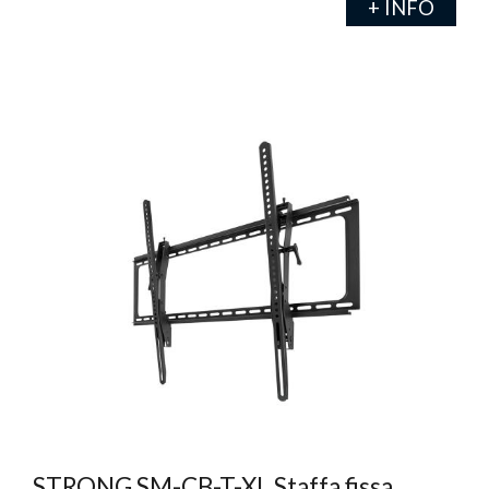
+ INFO
STRONG SM-CB-T-XL Staffa fissa