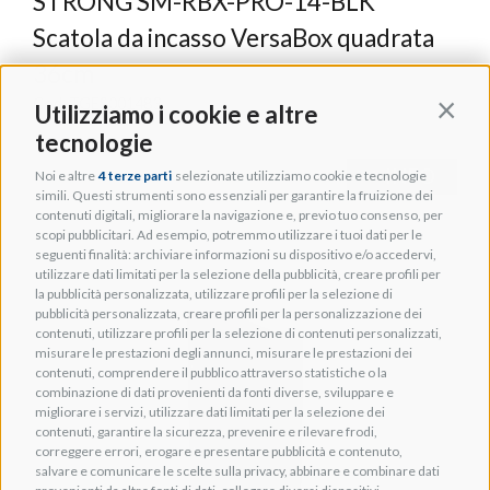
STRONG SM-RBX-PRO-14-BLK
Scatola da incasso VersaBox quadrata
36cm
Cod. TGES001483
Utilizziamo i cookie e altre
Contin
tecnologie
+ INFO
Noi e altre
4 terze parti
selezionate utilizziamo cookie e tecnologie
simili. Questi strumenti sono essenziali per garantire la fruizione dei
contenuti digitali, migliorare la navigazione e, previo tuo consenso, per
scopi pubblicitari. Ad esempio, potremmo utilizzare i tuoi dati per le
seguenti finalità: archiviare informazioni su dispositivo e/o accedervi,
utilizzare dati limitati per la selezione della pubblicità, creare profili per
la pubblicità personalizzata, utilizzare profili per la selezione di
pubblicità personalizzata, creare profili per la personalizzazione dei
contenuti, utilizzare profili per la selezione di contenuti personalizzati,
misurare le prestazioni degli annunci, misurare le prestazioni dei
contenuti, comprendere il pubblico attraverso statistiche o la
combinazione di dati provenienti da fonti diverse, sviluppare e
migliorare i servizi, utilizzare dati limitati per la selezione dei
contenuti, garantire la sicurezza, prevenire e rilevare frodi,
correggere errori, erogare e presentare pubblicità e contenuto,
salvare e comunicare le scelte sulla privacy, abbinare e combinare dati