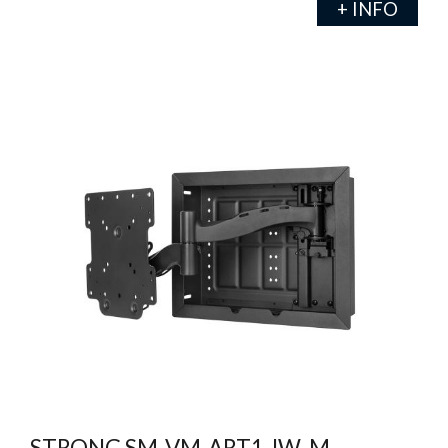
+ INFO
STRONG SM-VM-ART1-IW-M