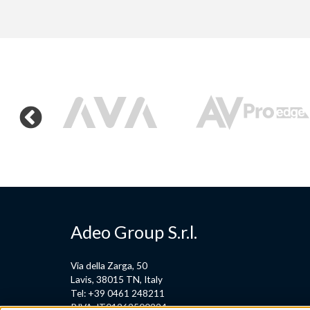
Adeo Group S.r.l.
Via della Zarga, 50
Lavis, 38015 TN, Italy
Tel: +39 0461 248211
P.IVA: IT01262500224