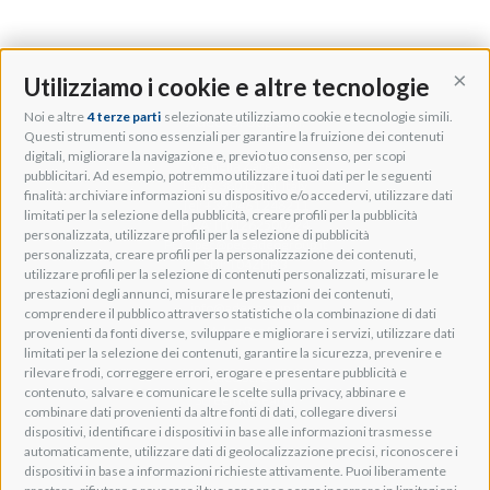
Utilizziamo i cookie e altre tecnologie
Cont
Noi e altre
4 terze parti
selezionate utilizziamo cookie e tecnologie simili.
Adeo Group S.r.l.
Questi strumenti sono essenziali per garantire la fruizione dei contenuti
digitali, migliorare la navigazione e, previo tuo consenso, per scopi
Via della Zarga, 50
pubblicitari. Ad esempio, potremmo utilizzare i tuoi dati per le seguenti
Lavis, 38015 TN, Italy
finalità: archiviare informazioni su dispositivo e/o accedervi, utilizzare dati
Tel: +39 0461 248211
limitati per la selezione della pubblicità, creare profili per la pubblicità
P.IVA: IT01262500224
personalizzata, utilizzare profili per la selezione di pubblicità
PEC: pec@pec.adeogroup.it
personalizzata, creare profili per la personalizzazione dei contenuti,
SDI: T04ZHR3
utilizzare profili per la selezione di contenuti personalizzati, misurare le
prestazioni degli annunci, misurare le prestazioni dei contenuti,
info@adeogroup.it
comprendere il pubblico attraverso statistiche o la combinazione di dati
Adeo ProAV
provenienti da fonti diverse, sviluppare e migliorare i servizi, utilizzare dati
limitati per la selezione dei contenuti, garantire la sicurezza, prevenire e
Adeo HomeAV
rilevare frodi, correggere errori, erogare e presentare pubblicità e
Adeo Screen
contenuto, salvare e comunicare le scelte sulla privacy, abbinare e
Screen Research
combinare dati provenienti da altre fonti di dati, collegare diversi
dispositivi, identificare i dispositivi in base alle informazioni trasmesse
automaticamente, utilizzare dati di geolocalizzazione precisi, riconoscere i
Adeum Cinema Suite
dispositivi in base a informazioni richieste attivamente. Puoi liberamente