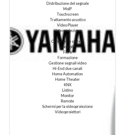
Distribuzione del segnale
AudioPro
MoIP
Touchscreen
Trattamento acustico
Video Player
Videoproiezione
X4
Conference system
Controllo
Fiere
Formazione
Gestione segnali video
Hi-End due canali
Home Automation
Home Theater
KNX
Listino
Monitor
Remote
Schermi per la videoproiezione
Videoproiettori
Una norma per il mercato Audio Video
La norma UNI 11799:2020 relativa ai servizi di