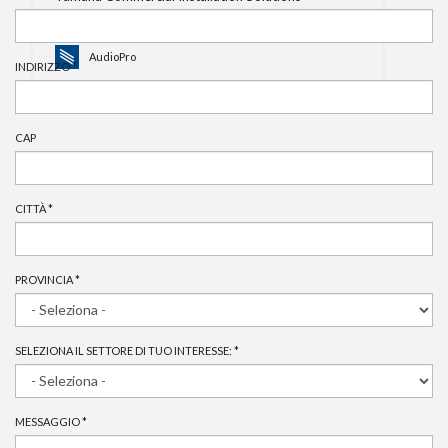
Il vestito su misura per il tuo impianto di amplificazione
AudioPro
INDIRIZZO
*
CAP
CITTÀ
*
PROVINCIA
*
SELEZIONA IL SETTORE DI TUO INTERESSE:
*
MESSAGGIO
*