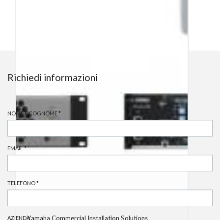
integrazione dei sistemi audio, video e controllo
AudioPro
Richiedi informazioni
NOME E COGNOME
*
EMAIL
*
TELEFONO
*
Yamaha Commercial Installation Solutions
AZIENDA